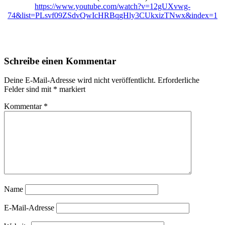
https://www.youtube.com/watch?v=12gUXvwg-
74&list=PLsvf09ZSdvQwIcHRBqgHly3CUkxizTNwx&index=1
Schreibe einen Kommentar
Deine E-Mail-Adresse wird nicht veröffentlicht.
Erforderliche
Felder sind mit
*
markiert
Kommentar
*
Name
E-Mail-Adresse